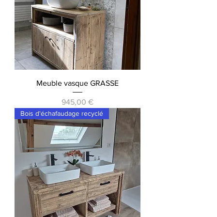
Meuble vasque GRASSE
Prix
945,00 €
Bois d'échafaudage recyclé