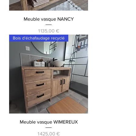
Meuble vasque NANCY
Prix
1 135,00 €
Bois d'échafaudage recyclé
Meuble vasque WIMEREUX
Prix
1 425,00 €