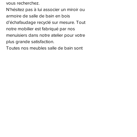
vous recherchez.
N'hésitez pas à lui associer un miroir ou
armoire de salle de bain en bois
d’échafaudage recyclé sur mesure. Tout
notre mobilier est fabriqué par nos
menuisiers dans notre atelier pour votre
plus grande satisfaction.
Toutes nos meubles salle de bain sont
personnalisables : configurations,
dimensions et protection : nous vous
conseillons et vous guidons dans vos
choix.
Nous faisons du sur mesure donc toutes
dimensions possibles, contactez-nous!
Toutes nos fabrications sont locales. Elles
sont réalisées dans notre atelier à
Cappelle-en-Pévèle par nos 2 menuisiers
Clément et Gaël.
Contact