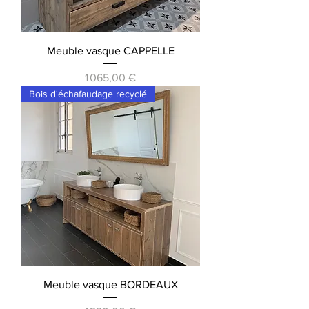
Meuble vasque CAPPELLE
Prix
1 065,00 €
Bois d'échafaudage recyclé
Meuble vasque BORDEAUX