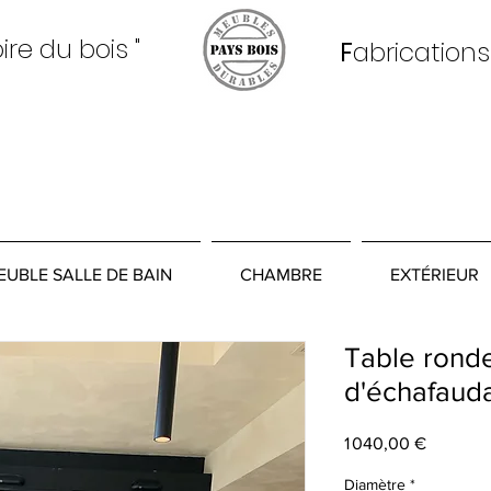
oire du bois "
F
abrications
EUBLE SALLE DE BAIN
CHAMBRE
EXTÉRIEUR
Table ronde
d'échafaud
Prix
1 040,00 €
Diamètre
*