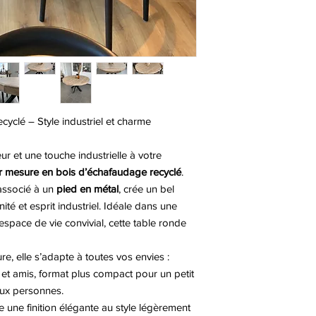
l'arrivage des matéri
unique. Nos photos s
yclé – Style industriel et charme
ur et une touche industrielle à votre
r mesure en bois d’échafaudage recyclé
.
 associé à un
pied en métal
, crée un bel
ité et esprit industriel. Idéale dans une
espace de vie convivial, cette table ronde
re, elle s’adapte à toutes vos envies :
 et amis, format plus compact pour un petit
eux personnes.
 une finition élégante au style légèrement