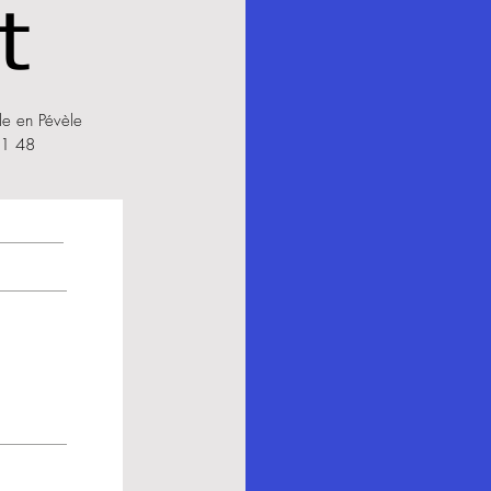
t
le en Pévèle
31 48