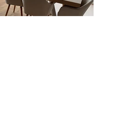
INFOS
Qui sommes-nous?
Commander
CGV
Livraison
Entretien du bois
Mentions légales
Galerie photos