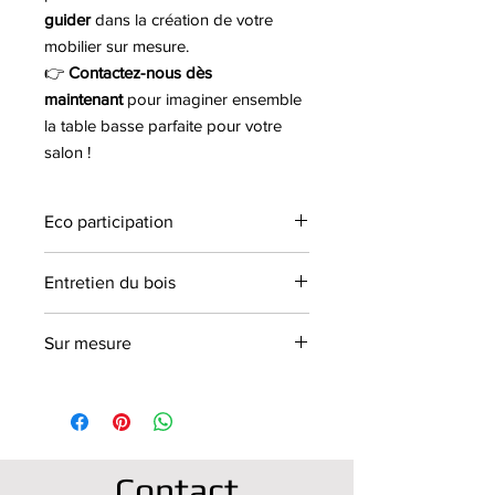
guider
dans la création de votre
mobilier sur mesure.
👉
Contactez-nous dès
maintenant
pour imaginer ensemble
la table basse parfaite pour votre
salon !
Eco participation
Eco participation de 3,15 € TTC
Entretien du bois
(comprise dans le prix).
Nos meubles sont vendus non
Sur mesure
vitrifiés. Nous vendons un vitrificateur
à 59€ et l'application se fera par vos
Les dimensions sont personnalisables.
soins ou application par nos soins
Contactez-nous!
pour 125€. Votre meuble est ainsi
protégé et l'entretien est optimisé, il
suffira d'un coup d'éponge humide
Contact
sur les tâches éventuelles et bien