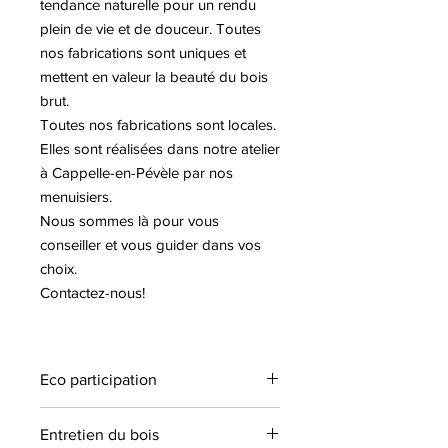
tendance naturelle pour un rendu
plein de vie et de douceur. Toutes
nos fabrications sont uniques et
mettent en valeur la beauté du bois
brut.
Toutes nos fabrications sont locales.
Elles sont réalisées dans notre atelier
à Cappelle-en-Pévèle par nos
menuisiers.
Nous sommes là pour vous
conseiller et vous guider dans vos
choix.
Contactez-nous!
Eco participation
Eco participation de 12,60 € TTC
Entretien du bois
(comprise dans le prix)