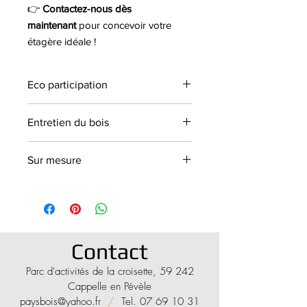
👉
Contactez-nous dès
maintenant
pour concevoir votre
étagère idéale !
Eco participation
Eco participation de 3,15 € à 7 € TTC
Entretien du bois
selon dimensions et
configuration (comprise dans le prix)
Nos meubles sont vendus non
Sur mesure
vitrifiés. Nous vendons un vitrificateur
à 59€ et l'application se fera par vos
Les configurations et les dimensions
soins ou application par nos soins
sont personnalisables en longueur,
pour 195€. Votre meuble est ainsi
largeur et hauteur.
protégé et l'entretien est optimisé.
Contactez-nous!
Contact
Parc d'activités de la croisette, 59 242
Cappelle en Pévèle
paysbois@yahoo.fr
/
Tel.
07 69 10 31